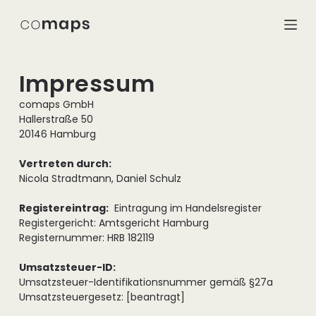
Z
u
m
I
Impressum
n
h
comaps GmbH
Hallerstraße 50
a
20146 Hamburg
l
t
Vertreten durch:
s
Nicola Stradtmann, Daniel Schulz
p
Registereintrag:
Eintragung im Handelsregister
r
Registergericht: Amtsgericht Hamburg
i
Registernummer: HRB 182119
n
g
Umsatzsteuer-ID:
e
Umsatzsteuer-Identifikationsnummer gemäß §27a
n
Umsatzsteuergesetz: [beantragt]